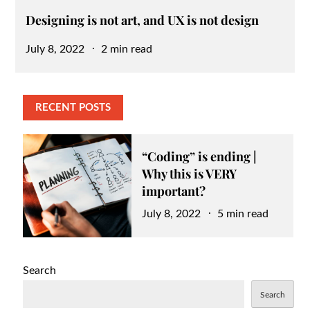
Designing is not art, and UX is not design
Posted
July 8, 2022
2 min read
on
RECENT POSTS
“Coding” is ending |
Why this is VERY
important?
Posted
July 8, 2022
5 min read
on
Search
Search