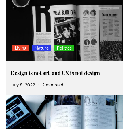
Living
Nature
Politics
Design is not art, and UX is not design
Posted
July 8, 2022
2 min read
on