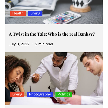
Health
Living
A Twist in the Tale: Who is the real Banksy?
Posted
July 8, 2022
2 min read
on
Living
Photography
Politics