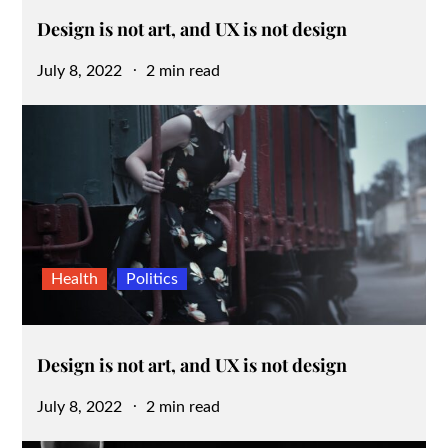
Design is not art, and UX is not design
Posted
July 8, 2022
2 min read
on
Health
Politics
Design is not art, and UX is not design
Posted
July 8, 2022
2 min read
on