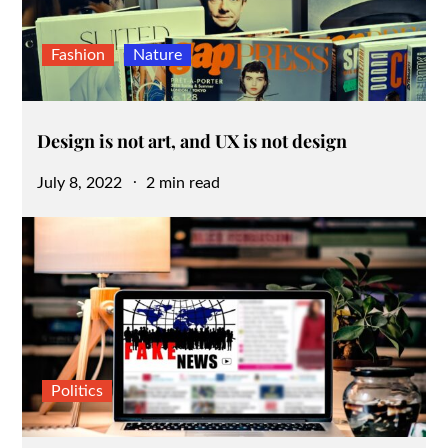
Fashion
Nature
Design is not art, and UX is not design
Posted
July 8, 2022
2 min read
on
Politics