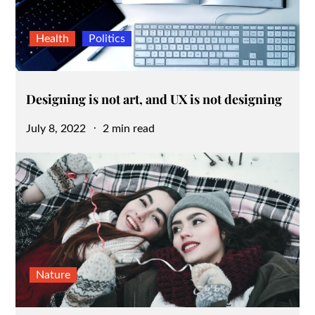
Health
Politics
Designing is not art, and UX is not designing
Posted
July 8, 2022
2 min read
on
Nature