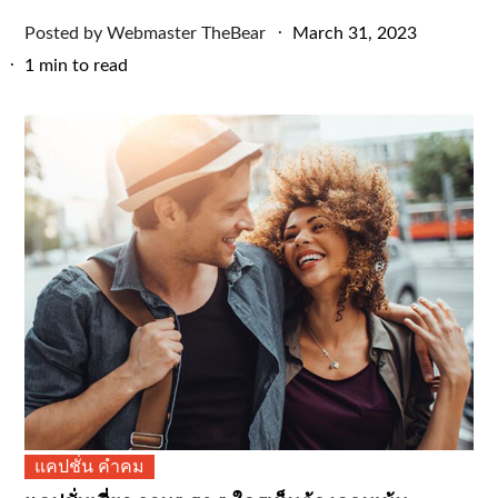
Posted
Posted by
Webmaster TheBear
March 31, 2023
on
1 min to read
แคปชั่น คำคม