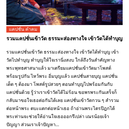
แคปชั่น คำคม
รวมแคปชั่นเข้าวัด ธรรมะส่องทางใจ เข้าวัดได้ทำบุญ
รวมแคปชั่นเข้าวัด ธรรมะส่องทางใจ เข้าวัดได้ทำบุญ เข้า
วัดไปทำบุญ ทำบุญให้ใจเรานิ่งสงบ ใกล้ถึงวันสำคัญทาง
พระพุทธศาสนาแล้ว มาเตรียมแคปชั่นเข้าวัดมาโพสต์
พร้อมรูปกัน ไหว้พระ อิ่มบุญแล้ว แคปชั่นสายบุญ แคปชั่น
เด็ด ๆ ต้องมา โพสต์รูปสวยๆ ตอนทำบุญไปพร้อมกันกับ
แคปชั่นด้วย รู้ว่าเราเข้าวัดได้ไม่ร้อน ขอพรพระกันเสร็จก็
กลับมาขอใจเธอต่อกันได้เลย แคปชั่นเข้าวัดกวน ๆ สำรวม
ต่อหน้าพระ ตบะแตกต่อหน้าเธอ ถ้าอ่านพระไตรปิฎกได้
พระท่านจะช่วยให้อ่านใจเธอออกรึเปล่า เณรน้อยเจ้า
ปัญญา ส่วนเราเจ้าปัญหา…