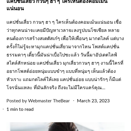
แคปชั่นเสี่ยว กวนๆ ฮา ๆ ใครเห็นต้องคอมเม้น
แน่นอน
แคปชั่นเสี่ยว กวนๆ ฮา ๆ ใครเห็นต้องคอมเม้นแน่นอน เชื่อ
ว่าทุกคนน่าจะเคยมีปัญหาเวลาจะลงรูปบนโซเชียล หลาย
คนต้องการสร้างสเตตัสเก๋ๆ เพื่อให้เพื่อนๆ มากดไลค์ แต่บาง
ครั้งก็ไม่รู้จะหามุกแคปชั่นเสี่ยวมาจากไหน โพสต์แคปชั่น
ธรรมดาๆ เดี๋ยวนี้มันน่าเบื่อไปซะแล้ว วันนี้มาอัปเดตไลฟ์
สไตล์สักหน่อย แคปชั่นเสี่ยว มุกเสี่ยวกวนๆ ฮาๆ งานนี้ใครที่
อยากโพสต์อ่อยหนุ่มแบบขำๆ แบบที่หนุ่มๆ เห็นแล้วต้อง
หัวเราะ แถมกดไลค์ให้เลย แคปชั่นอ่อย แบบน่ารักๆ ก็มีแต่
โจรนั่นแหละ ที่มันลักจริง ถึงจะไม่มีใครแคร์คุณ…
Posted
Posted by
Webmaster TheBear
March 23, 2023
on
1 min to read