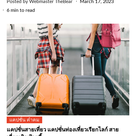
Posted
Posted by
Webmaster TheBear
March 17, 2023
on
6 min to read
แคปชั่น คำคม
แคปชั่นสายเที่ยว แคปชั่นท่องเที่ยวเรียกไลก์ สาย