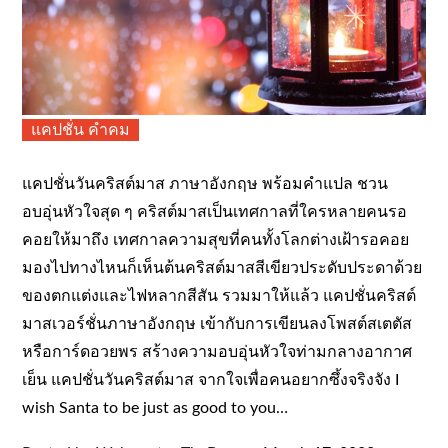
แคปชั่น คำคม
แคปชั่นวันคริสต์มาส ภาษาอังกฤษ พร้อมคำแปล ชวน
อบอุ่นหัวใจสุด ๆ คริสต์มาสเป็นเทศกาลที่ใครหลายคนรอ
คอยให้มาถึง เทศกาลความสุขที่คนทั้งโลกต่างเฝ้ารอคอย
มองไปทางไหนก็เห็นต้นคริสต์มาสสีเขียวประดับประดาด้วย
ของตกแต่งและไฟหลากสีสัน รวมมาให้แล้ว แคปชั่นคริสต์
มาสเวอร์ชั่นภาษาอังกฤษ เข้ากับการเขียนลงโพสต์สเตตัส
หรือการ์ดอวยพร สร้างความอบอุ่นหัวใจท่ามกลางอากาศ
เย็น แคปชั่นวันคริสต์มาส จากใจเพื่อคนอยากซึ้งจริงจัง I
wish Santa to be just as good to you…