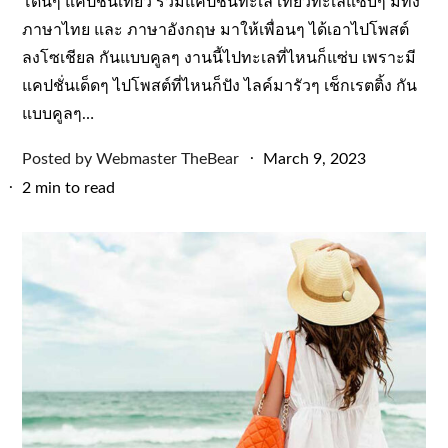
โดนๆ แคปชั่นเที่ยว รวมแคปชั่นทะเล เที่ยวทะเลแซ่บๆ มีทั้ง
ภาษาไทย และ ภาษาอังกฤษ มาให้เพื่อนๆ ได้เอาไปโพสต์
ลงโซเชียล กันแบบคูลๆ งานนี้ไปทะเลที่ไหนก็แซ่บ เพราะมี
แคปชั่นเด็ดๆ ไปโพสต์ที่ไหนก็ปัง ไลค์มารัวๆ เช็กเรตติ้ง กัน
แบบคูลๆ…
Posted
Posted by
Webmaster TheBear
March 9, 2023
on
2 min to read