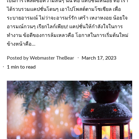
เป็นการโพสต์ข้อความสั้นๆ นั้น คือ แคปชั่นเหนื่อย ท้อ เรา
ได้รวบรวมแคปชั่นโดนๆ เอาไปโพสต์ตามโซเชียล เพื่อ
ระบายอารมณ์ ไม่ว่าจะอารมร์รัก เศร้า เหงาหงอย น้อยใจ
อารมณ์กวนๆ เรียกไลก์เพียบ! แคปชั่นให้กำลังใจในการ
ทำงาน ข้อดีของการล้มเหลวคือ โอกาสในการเริ่มต้นใหม่
ข้างหน้าคือ…
Posted
Posted by
Webmaster TheBear
March 17, 2023
on
1 min to read